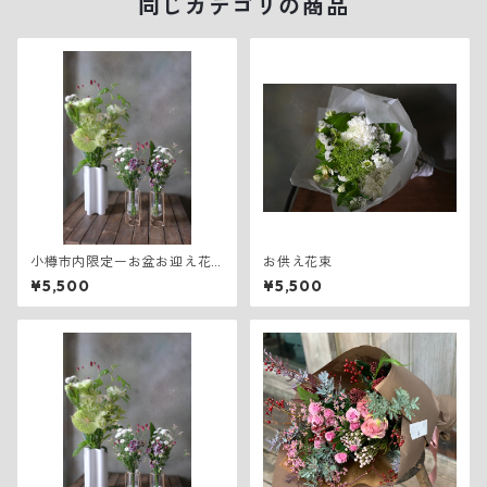
同じカテゴリの商品
小樽市内限定ーお盆お迎え花
お供え花束
一式 Sサイズ
¥5,500
¥5,500