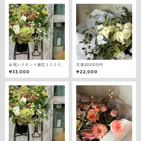
お祝いスタンド装花３０００
花束20000円
０円
¥33,000
¥22,000