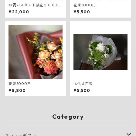
お祝いスタンド装花２０００
花束5000円
０円
¥22,000
¥5,500
花束8000円
お供え花束
¥8,800
¥5,500
Category
フラワーギフト