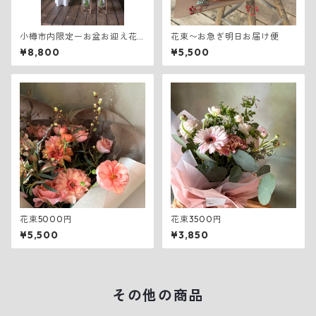
小樽市内限定ーお盆お迎え花
花束〜お急ぎ明日お届け便
一式 Mサイズ
¥8,800
¥5,500
花束5000円
花束3500円
¥5,500
¥3,850
その他の商品