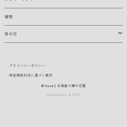
アレンジメント
植物
花束
母の日
寄せ植えプランター
早贈り
プライバシーポリシー
スタンドタイプ装花
特定商取引法に基づく表記
母の日
© kusa | 北海道小樽の花屋
Powered by
切り花
鉢花・観葉植物