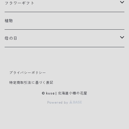
フラワーギフト
アレンジメント
植物
花束
母の日
寄せ植えプランター
早贈り
スタンドタイプ装花
プライバシーポリシー
特定商取引法に基づく表記
母の日
© kusa | 北海道小樽の花屋
Powered by
切り花
鉢花・観葉植物