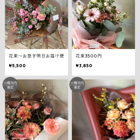
花束〜お急ぎ明日お届け便
花束3500円
¥5,500
¥3,850