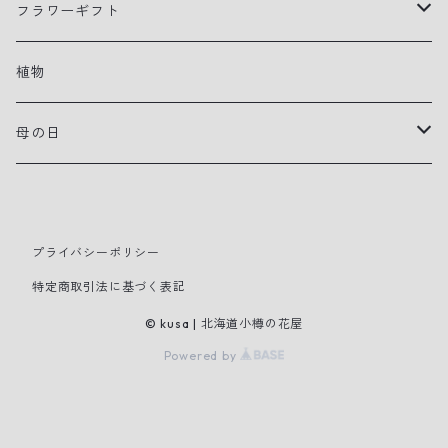
フラワーギフト
アレンジメント
植物
花束
母の日
寄せ植えプランター
早贈り
スタンドタイプ装花
プライバシーポリシー
特定商取引法に基づく表記
母の日
© kusa | 北海道小樽の花屋
Powered by
切り花
鉢花・観葉植物