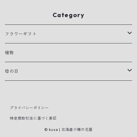
Category
フラワーギフト
アレンジメント
植物
花束
母の日
寄せ植えプランター
早贈り
スタンドタイプ装花
プライバシーポリシー
特定商取引法に基づく表記
母の日
© kusa | 北海道小樽の花屋