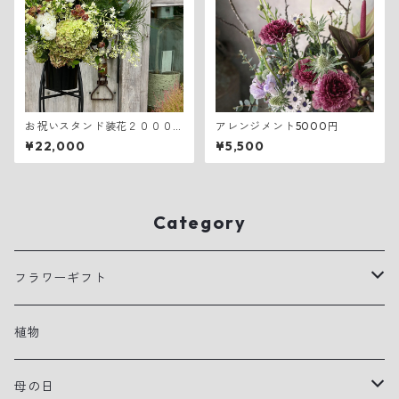
お祝いスタンド装花２０００
アレンジメント5000円
０円
¥22,000
¥5,500
Category
フラワーギフト
アレンジメント
植物
花束
母の日