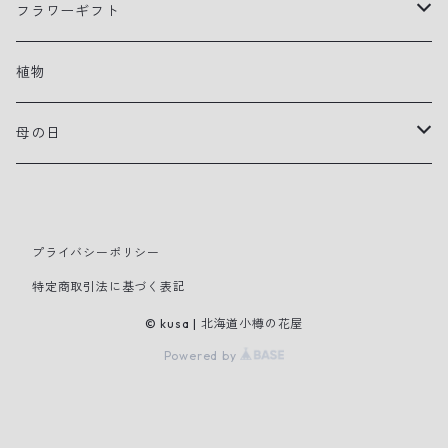
フラワーギフト
アレンジメント
植物
花束
母の日
寄せ植えプランター
早贈り
スタンドタイプ装花
プライバシーポリシー
特定商取引法に基づく表記
母の日
© kusa | 北海道小樽の花屋
Powered by
切り花
鉢花・観葉植物