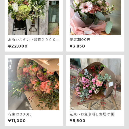
お祝いスタンド装花２０００
花束3500円
０円
¥22,000
¥3,850
花束10000円
花束〜お急ぎ明日お届け便
¥11,000
¥5,500