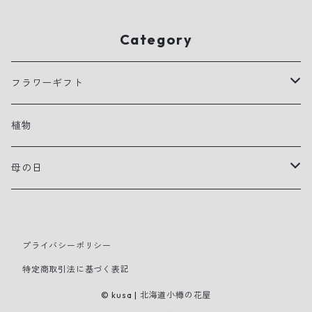
Category
フラワーギフト
アレンジメント
植物
花束
母の日
寄せ植えプランター
早贈り
プライバシーポリシー
スタンドタイプ装花
特定商取引法に基づく表記
母の日
© kusa | 北海道小樽の花屋