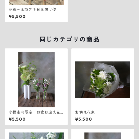
花束〜お急ぎ明日お届け便
¥5,500
同じカテゴリの商品
小樽市内限定ーお盆お迎え花
お供え花束
一式 Sサイズ
¥5,500
¥5,500